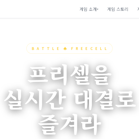
게임 소개
게임 스토리
▾
B A T T L E ♠ F R E E C E L L
프리셀을
실시간 대결로
즐겨라