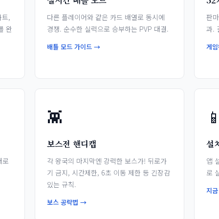
실시간 배틀 모드
5
트,
다른 플레이어와 같은 카드 배열로 동시에
판마
를 완
경쟁. 순수한 실력으로 승부하는 PVP 대결.
과.
배틀 모드 가이드 →
게임
👾

보스전 핸디캡
설
태로
각 왕국의 마지막엔 강력한 보스가! 뒤로가
앱 
기 금지, 시간제한, 6초 이동 제한 등 긴장감
로 
있는 규칙.
지금
보스 공략법 →