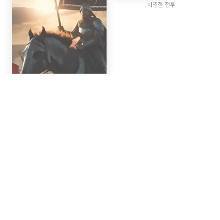
치열한 전투
시작된 싸움
황폐해진 땅